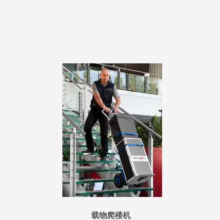
载物爬楼机