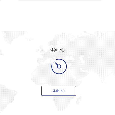
体验中心
体验中心