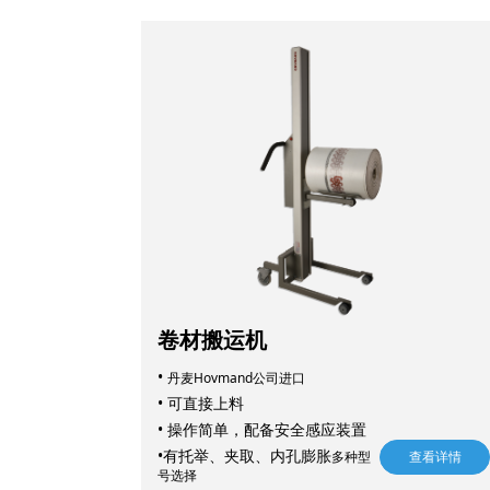
卷材搬运机
•
丹麦Hovmand公司进口
• 可直接上料
• 操作简单，配备安全感应装置
•有托举、夹取、内孔膨胀
多种型
查看详情
号选择