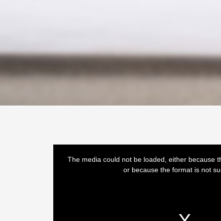
This
is
a
The media could not be loaded, either because th
modal
window.
or because the format is not s