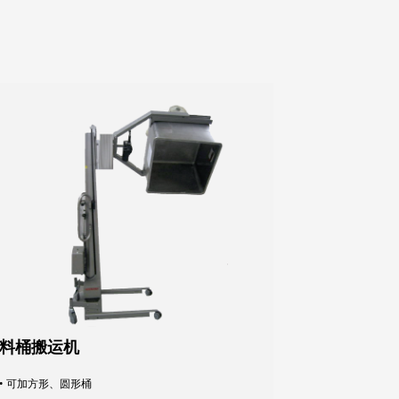
料桶搬运机
• 可加方形、圆形桶