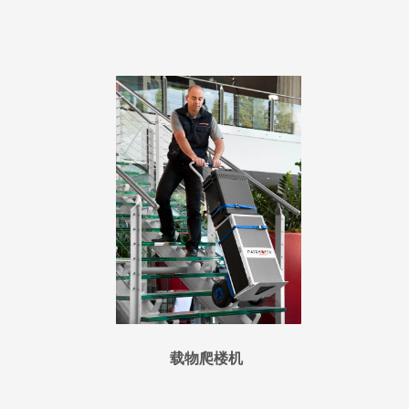
载物爬楼机