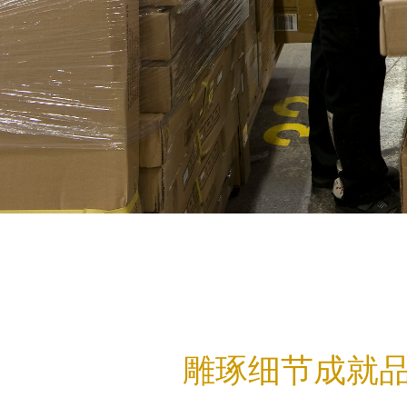
雕琢细节成就